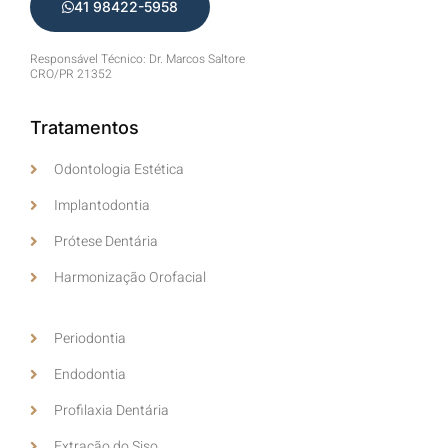
41 98422-5958
Responsável Técnico: Dr. Marcos Saltore
CRO/PR 21352
Tratamentos
Odontologia Estética
Implantodontia
Prótese Dentária
Harmonização Orofacial
Periodontia
Endodontia
Profilaxia Dentária
Extração do Siso