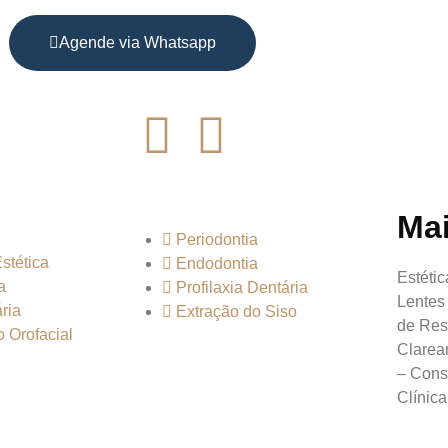
Agende via Whatsapp
Ma
Periodontia
stética
Endodontia
Estétic
a
Profilaxia Dentária
Lentes
ria
Extração do Siso
de Res
 Orofacial
Clarea
– Consu
Clínica